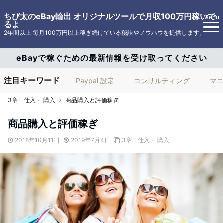
ちび太のeBay輸出 オリジナルツールで月収100万円稼いで
Menu
るよ
2年間以上 毎月100万円以上稼ぎ続けている秘訣やノウハウを提供します。
eBayで稼ぐための最新情報を受け取ってください
注目キーワード
Paypal 設定
コンサルティング
マ
3章 仕入・ 購入
商品購入と評価稼ぎ
商品購入と評価稼ぎ
2018年10月11日
2019年7月4日
3章 仕入・ 購入