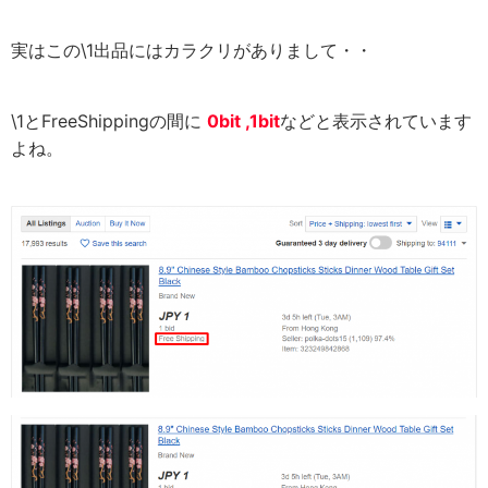
実はこの\1出品にはカラクリがありまして・・
\1とFreeShippingの間に
0bit ,1bit
などと表示されています
よね。