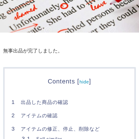
無事出品が完了しました。
Contents
[
]
hide
1
出品した商品の確認
2
アイテムの確認
3
アイテムの修正、停止、削除など
3.1
Sell similar