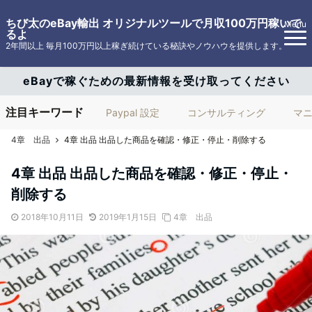
ちび太のeBay輸出 オリジナルツールで月収100万円稼いで
Menu
るよ
2年間以上 毎月100万円以上稼ぎ続けている秘訣やノウハウを提供します。
eBayで稼ぐための最新情報を受け取ってください
注目キーワード
Paypal 設定
コンサルティング
マ
4章 出品
4章 出品 出品した商品を確認・修正・停止・削除する
4章 出品 出品した商品を確認・修正・停止・
削除する
2018年10月11日
2019年1月15日
4章 出品