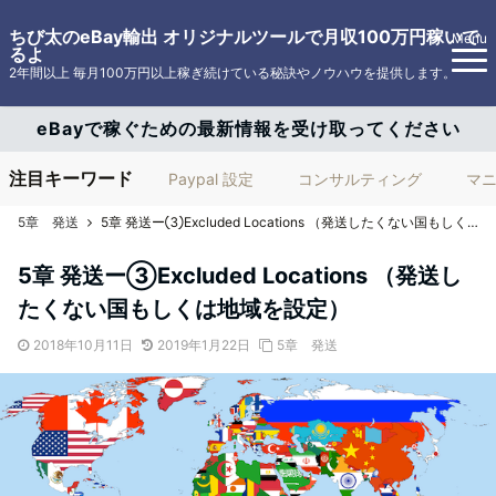
ちび太のeBay輸出 オリジナルツールで月収100万円稼いで
Menu
るよ
2年間以上 毎月100万円以上稼ぎ続けている秘訣やノウハウを提供します。
eBayで稼ぐための最新情報を受け取ってください
注目キーワード
Paypal 設定
コンサルティング
マ
5章 発送
5章 発送ー③Excluded Locations （発送したくない国もしくは地域を設定）
5章 発送ー③Excluded Locations （発送し
たくない国もしくは地域を設定）
2018年10月11日
2019年1月22日
5章 発送