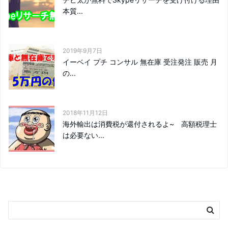
本質...
2019年9月7日
イーベイ プチ コンサル 無在庫 受注発注 販売 月
の...
2018年11月12日
海外輸出は消費税が還付されるよ~ 高額税理士
は必要ない...