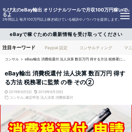
ちび太のeBay輸出 オリジナルツールで月収100万円稼いで
Menu
るよ
2年間以上 毎月100万円以上稼ぎ続けている秘訣やノウハウを提供します。
eBayで稼ぐための最新情報を受け取ってください
注目キーワード
Paypal 設定
コンサルティング
マ
コンサル
eBay輸出 消費税還付 法人決算 数百万円 得する方法 税務署に監禁 の巻 その②
eBay輸出 消費税還付 法人決算 数百万円 得す
る方法 税務署に監禁 の巻 その②
2019年9月5日
2019年9月29日
コンサル
,
確定申告 法人決算 消費税還付