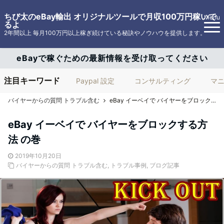
ちび太のeBay輸出 オリジナルツールで月収100万円稼いで
Menu
るよ
2年間以上 毎月100万円以上稼ぎ続けている秘訣やノウハウを提供します。
eBayで稼ぐための最新情報を受け取ってください
注目キーワード
Paypal 設定
コンサルティング
マ
バイヤーからの質問 トラブル含む
eBay イーベイで バイヤーをブロックする方法 の巻
eBay イーベイで バイヤーをブロックする方
法 の巻
2019年10月20日
バイヤーからの質問 トラブル含む
,
トラブル事例
,
ブログ記事