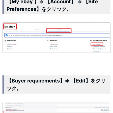
【My ebay 】⇒ 【Account】 ⇒ 【Site
Preferences】をクリック。
【Buyer requirements】⇒ 【Edit】をクリ
ック。