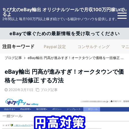
ちび太のeBay輸出 オリジナルツールで月収100万円稼いで
Menu
るよ
2年間以上 毎月100万円以上稼ぎ続けている秘訣やノウハウを提供します。
eBayで稼ぐための最新情報を受け取ってください
注目キーワード
Paypal 設定
コンサルティング
マ
ブログ記事
eBay輸出 円高が進みすぎ！オークタウンで価格を一括修正 する方法
eBay輸出 円高が進みすぎ！オークタウンで価
格を一括修正 する方法
2020年3月11日
ブログ記事