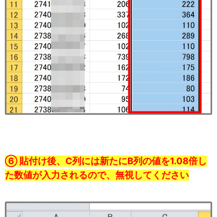
⑥ 貼付け後、C列には新たにB列の値を1.08倍し
た数値が入力されるので、無視してください