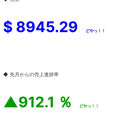
$ 8945.29
どやっ！！
◆ 先月からの売上進捗率
▲912.1 ％
どやっ！！