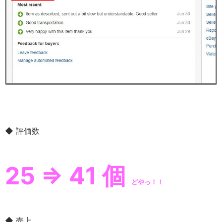
◆ 評価数
25 ⇒ 41 個
どやっ！！
◆ 売上