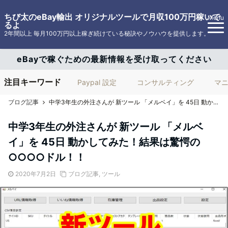
ちび太のeBay輸出 オリジナルツールで月収100万円稼いで
Menu
るよ
2年間以上 毎月100万円以上稼ぎ続けている秘訣やノウハウを提供します。
eBayで稼ぐための最新情報を受け取ってください
注目キーワード
Paypal 設定
コンサルティング
マ
ブログ記事
中学3年生の外注さんが 新ツール 「メルベイ」を 45日 動かしてみた！結果は驚愕の ○○○○ドル！！
中学3年生の外注さんが 新ツール 「メルベ
イ」を 45日 動かしてみた！結果は驚愕の
○○○○ドル！！
2020年7月2日
ブログ記事
,
ツール