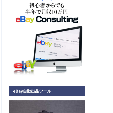
eBay自動出品ツール