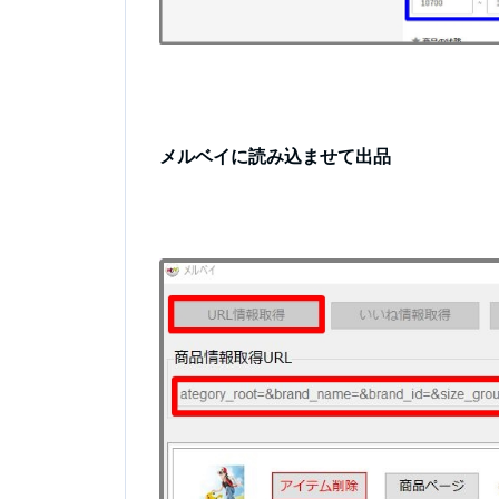
メルベイに読み込ませて出品