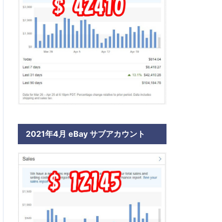
2021年4月 eBay サブアカウント