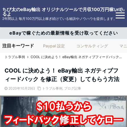
ちび太のeBay輸出 オリジナルツールで月収100万円稼いで
Menu
るよ
2年間以上 毎月100万円以上稼ぎ続けている秘訣やノウハウを提供します。
eBayで稼ぐための最新情報を受け取ってください
注目キーワード
Paypal 設定
コンサルティング
マ
トラブル事例
COOL に決めよう！ eBay輸出 ネガティブフィードバック を修正（変更）してもらう方法
COOL に決めよう！ eBay輸出 ネガティブフ
ィードバック を修正（変更）してもらう方法
2020年10月29日
トラブル事例
,
ブログ記事