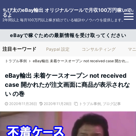
ちび太のeBay輸出 オリジナルツールで月収100万円稼いで
Menu
るよ
2年間以上 毎月100万円以上稼ぎ続けている秘訣やノウハウを提供します。
eBayで稼ぐための最新情報を受け取ってください
注目キーワード
Paypal 設定
コンサルティング
マ
トラブル事例
eBay輸出 未着ケースオープン not received case 開かれたが注文画面に商品が表示されない の巻
eBay輸出 未着ケースオープン not received
case 開かれたが注文画面に商品が表示されな
い の巻
2020年11月26日
2020年11月28日
トラブル事例
,
ブログ記事