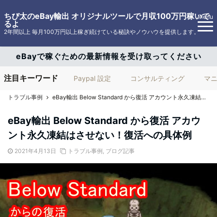
ちび太のeBay輸出 オリジナルツールで月収100万円稼いで
Menu
るよ
2年間以上 毎月100万円以上稼ぎ続けている秘訣やノウハウを提供します。
eBayで稼ぐための最新情報を受け取ってください
注目キーワード
Paypal 設定
コンサルティング
マ
トラブル事例
eBay輸出 Below Standard から復活 アカウント永久凍結はさせない！復活への具体例
eBay輸出 Below Standard から復活 アカウ
ント永久凍結はさせない！復活への具体例
2021年4月13日
トラブル事例
,
ブログ記事