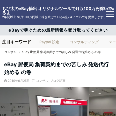
ちび太のeBay輸出 オリジナルツールで月収100万円稼いで
Menu
るよ
2年間以上 毎月100万円以上稼ぎ続けている秘訣やノウハウを提供します。
eBayで稼ぐための最新情報を受け取ってください
注目キーワード
Paypal 設定
コンサルティング
マ
コンサル
eBay 郵便局 集荷契約までの苦しみ 発送代行始める の巻
eBay 郵便局 集荷契約までの苦しみ 発送代行
始める の巻
2019年9月25日
コンサル
,
ブログ記事