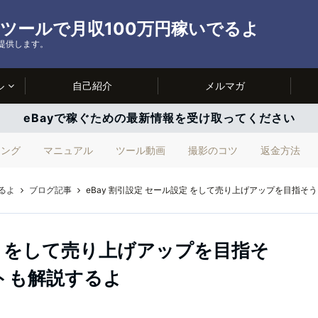
ルツールで月収100万円稼いでるよ
を提供します。
ル
自己紹介
メルマガ
eBayで稼ぐための最新情報を受け取ってください
ィング
マニュアル
ツール動画
撮影のコツ
返金方法
るよ
ブログ記事
eBay 割引設定 セール設定 をして売り上げアップを目指
設定 をして売り上げアップを目指そ
トも解説するよ