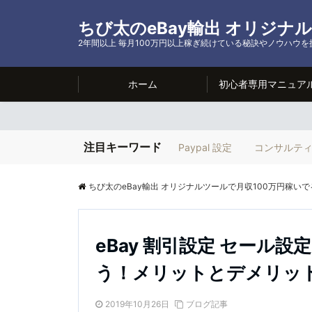
ちび太のeBay輸出 オリジナ
2年間以上 毎月100万円以上稼ぎ続けている秘訣やノウハウ
ホーム
初心者専用マニュア
注目キーワード
Paypal 設定
コンサルテ
ちび太のeBay輸出 オリジナルツールで月収100万円稼いで
eBay 割引設定 セール
う！メリットとデメリッ
2019年10月26日
ブログ記事