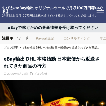
ちび太のeBay輸出 オリジナルツールで月収100万円稼いで
Menu
るよ
2年間以上 毎月100万円以上稼ぎ続けている秘訣やノウハウを提供します。
eBayで稼ぐための最新情報を受け取ってください
注目キーワード
Paypal 設定
コンサルティング
マ
ブログ記事
eBay輸出 DHL 本格始動 日本郵便から返送されてきた商品の行方
eBay輸出 DHL 本格始動 日本郵便から返送さ
れてきた商品の行方
2020年4月22日
ブログ記事