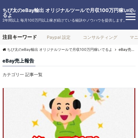
ちび太のeBay輸出 オリジナルツールで月収100万円稼いで
Menu
るよ
2年間以上 毎月100万円以上稼ぎ続けている秘訣やノウハウを提供します。
注目キーワード
Paypal 設定
コンサルティング
マ
ちび太のeBay輸出 オリジナルツールで月収100万円稼いでるよ
eBay売上報告
eBay売上報告
カテゴリ一 記事一覧