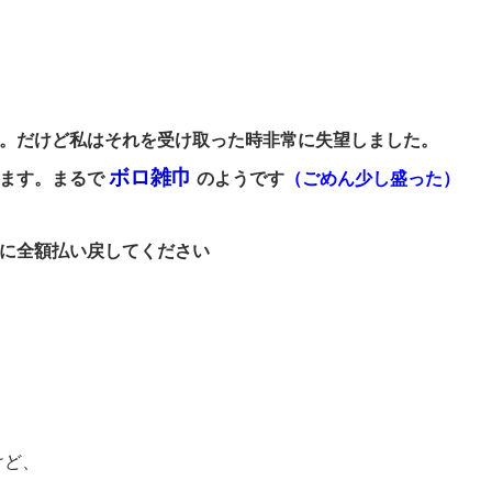
。だけど
私はそれを受け取った時非常に失望しました。
ボロ雑巾
えます。まるで
のようです
（ごめん少し盛った）
に全額払い戻してください
けど、