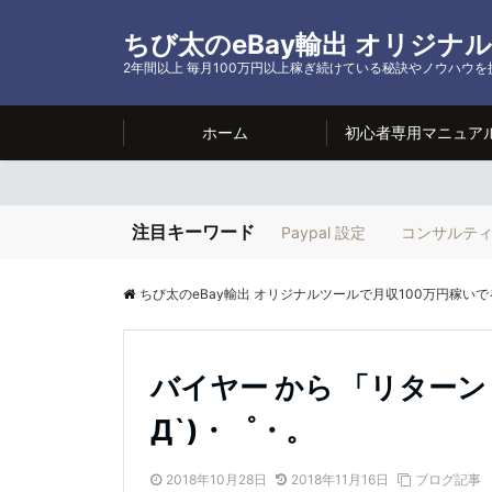
ちび太のeBay輸出 オリジナ
2年間以上 毎月100万円以上稼ぎ続けている秘訣やノウハウ
ホーム
初心者専用マニュア
注目キーワード
Paypal 設定
コンサルテ
ちび太のeBay輸出 オリジナルツールで月収100万円稼いで
バイヤー から 「リターン 
Д`)・゜・。
2018年10月28日
2018年11月16日
ブログ記事