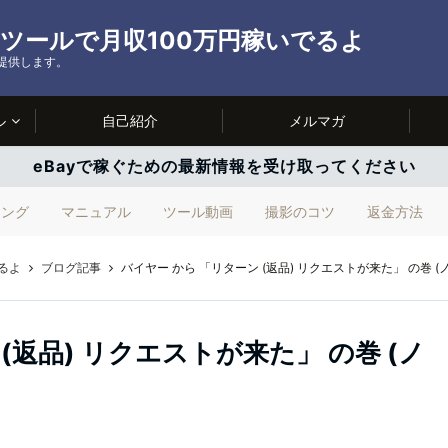
ルツールで月収100万円稼いでるよ
を提供します。
ル
自己紹介
メルマガ
eBayで稼ぐための最新情報を受け取ってください
ィング
マニュアル
ツール動画
撮影のコツ
返金方法
るよ
ブログ記事
バイヤー から 「リターン (返品) リクエストが来た」 の巻 (
(返品) リクエストが来た」 の巻 (ノ