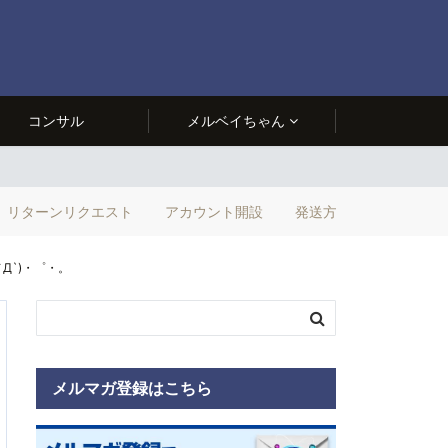
コンサル
メルベイちゃん
リターンリクエスト
アカウント開設
発送方法
ノД`)・゜・。
メルマガ登録はこちら