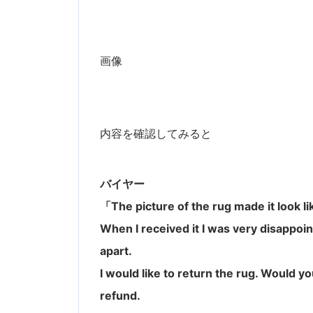
画像
内容を確認してみると
バイヤー
「The picture of the rug made it look lik
When I received it I was very disappoint
apart.
I would like to return the rug. Would y
refund.