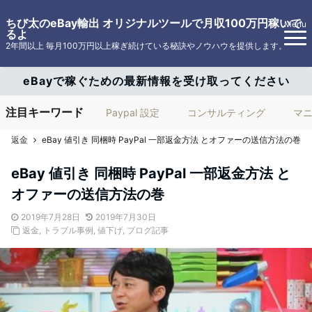
ちび太のeBay輸出 オリジナルツールで月収100万円稼いで
Menu
るよ
2年間以上 毎月100万円以上稼ぎ続けている秘訣やノウハウを提供します。
eBayで稼ぐための最新情報を受け取ってください
注目キーワード
Paypal 設定
コンサルティング
マ
返金
eBay 値引き 同梱時 PayPal 一部返金方法 とオファーの送信方法の巻
eBay 値引き 同梱時 PayPal 一部返金方法 と
オファーの送信方法の巻
2019年7月28日
2019年7月30日
返金
,
トラブル事例
,
値下げ
,
ブログ記事