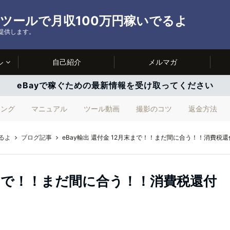
ルツールで月収100万円稼いでるよ
を提供します。
ル
自己紹介
メルマガ
eBayで稼ぐための最新情報を受け取ってください
ィング
マニュアル
ツール動画
撮影のコツ
返金方法
るよ
ブログ記事
eBay輸出 還付金 12月末まで！！まだ間に合う！！消費税
月末まで！！まだ間に合う！！消費税還付