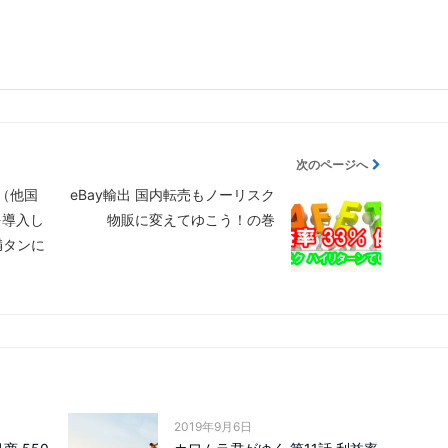
次のページへ
t （他国
eBay輸出 国内転売もノーリスク
を導入し
物販に変えてゆこう！の巻
満タンに
2019年9月6日