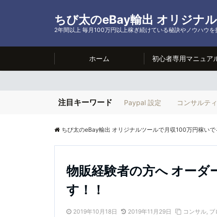
ちび太のeBay輸出 オリジナ
2年間以上 毎月100万円以上稼ぎ続けている秘訣やノウハウ
ホーム
初心者専用マニュア
注目キーワード
Paypal 設定
コンサルテ
ちび太のeBay輸出 オリジナルツールで月収100万円稼いで
物販経験者の方へ オーダ
す！！
2019年10月18日
2019年11月29日
コンサル
,
ブ