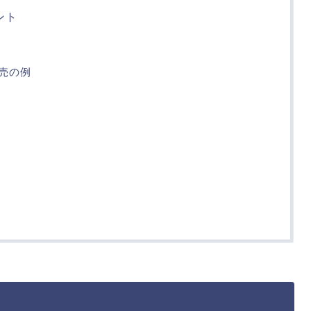
ント
売の例