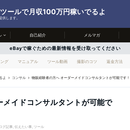
ルツールで月収100万円稼いでるよ
を提供します。
ル
自己紹介
メルマガ
eBayで稼ぐための最新情報を受け取ってください
ィング
マニュアル
ツール動画
撮影のコツ
返金方法
るよ
コンサル
物販経験者の方へ オーダーメイドコンサルタントが可能です
ーメイドコンサルタントが可能で
ログ記事
,
伝えたい事
,
ツール